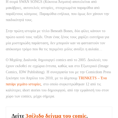
Η σειρά SWAN SONGS (Κύκνεια Άσματα) αποτελείται από
μακάβριες, αυτοτελείς ιστορίες, στοιχειωμένα παραμύθια από
παράξενους κόσμους. Παραμύθια ενήλικα, που όμως δεν χάνουν την
παιδικότητά τους.
Στην πρώτη ιστορία με τίτλο Beneath Bones, δύο φίλες κάνουν το
πρώτο κοινό τους ταξίδι. Όταν ένας ξένος τους χαρίζει εισιτήρια για
μία μυστηριώδη παράσταση, δεν μπορούν καν να φανταστούν τον
απόκοσμο τρόμο που θα τις περιμένει μόλις ανοίξει η αυλαία…
Ο Μιχάλης Διαλυνάς δημιουργεί comics από το 2005. Δουλειές του
έχουν εκδοθεί σε εγχώρια έντυπα, καθώς και στο Εξωτερικό (Image
Comics, IDW Publishing). Η συνεργασία του με την Comicdom Press
ξεκίνησε τον Απρίλιο του 2010, με το άλμπουμ
TRINKETS – Ένα
πατάρι γεμάτο ιστορίες
, στο οποίο συγκεντρώθηκαν 12 από τις
καλύτερες short stories του δημιουργού, από την εμφάνισή του στον
χώρο των comics, μέχρι σήμερα.
Δείτε
3σέλιδο δείγμα του comic
.