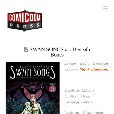
Na
SWAN SONGS #1: Beneath
Bones
Σενάριο – Σχέδιο – Επιμέλεια
Έκδοσης:
Μιχάλης Διαλυνάς
Υπεύθυνος Έκδοσης –
Διόρθωση:
Ηλίας
Κατιρτζιγιανόγλου
Λογότυπο – Σελιδοποίηση: