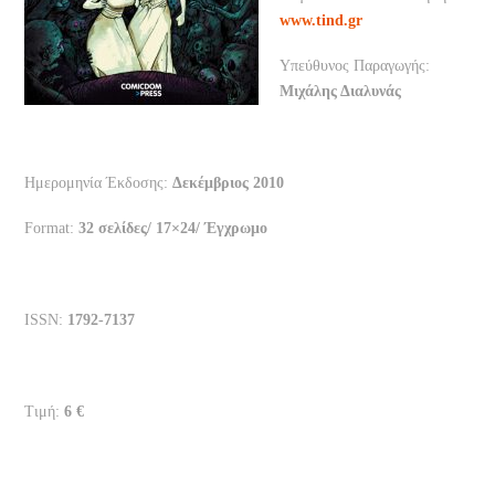
www.tind.gr
Υπεύθυνος Παραγωγής:
Μιχάλης Διαλυνάς
Ημερομηνία Έκδοσης:
Δεκέμβριος 2010
Format:
32 σελίδες/ 17×24/ Έγχρωμο
ISSN:
1792-7137
Τιμή:
6 €