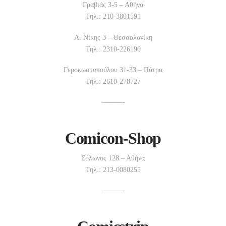
Γραβιάς 3-5 – Αθήνα
Τηλ.: 210-3801591
Λ. Νίκης 3 – Θεσσαλονίκη
Τηλ.: 2310-226190
Γεροκωστοπούλου 31-33 – Πάτρα
Τηλ.: 2610-278727
———-
Comicon-Shop
Σόλωνος 128 – Αθήνα
Τηλ.: 213-0080255
———-