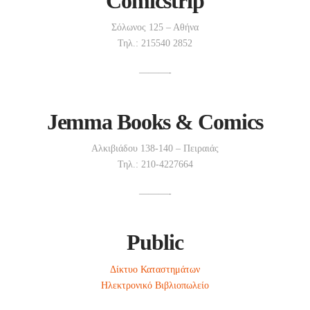
Comicstrip
Σόλωνος 125 – Αθήνα
Τηλ.: 215540 2852
———-
Jemma Books & Comics
Αλκιβιάδου 138-140 – Πειραιάς
Τηλ.: 210-4227664
———-
Public
Δίκτυο Καταστημάτων
Ηλεκτρονικό Βιβλιοπωλείο