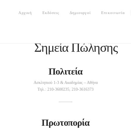
Αρχική
Εκδόσεις
Δημιουργοί
Επικοινωνία
Σημεία Πώλησης
Πολιτεία
Ασκληπιού 1-3 & Ακαδημίας – Αθήνα
Τηλ.: 210-3600235, 210-3616373
———-
Πρωτοπορία