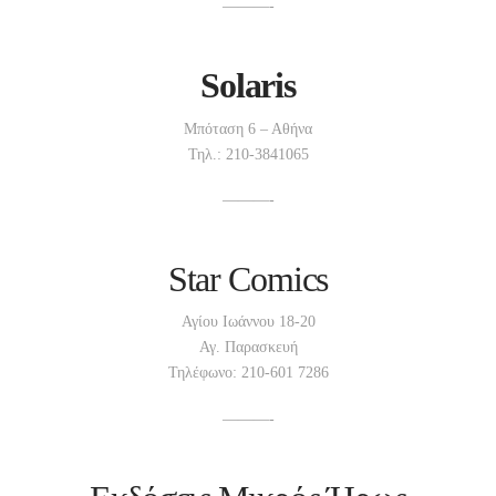
———-
Solaris
Μπόταση 6 – Αθήνα
Τηλ.: 210-3841065
———-
Star Comics
Αγίου Ιωάννου 18-20
Αγ. Παρασκευή
Τηλέφωνο: 210-601 7286
———-