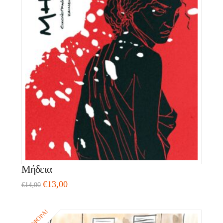
Μήδεια
€
13,00
€
14,00
ΠΡΟΣΦΟΡΆ!