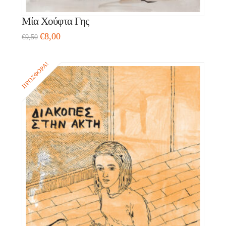
Μία Χούφτα Γης
€
8,00
€
9,50
ΠΡΟΣΦΟΡΆ!