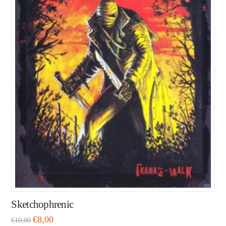
Sketchophrenic
€
8,00
€
10,00