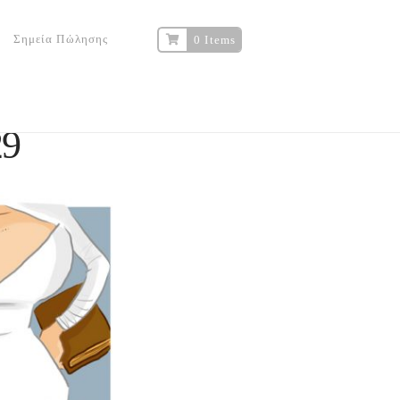
Σημεία Πώλησης
0 Items
9