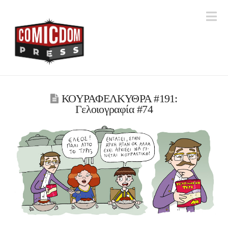
Na
ΚΟΥΡΑΦΕΛΚΥΘΡΑ #191:
Γελοιογραφία #74