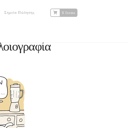
Σημεία Πώλησης
0 Items
οιογραφία