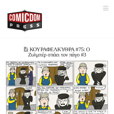
Na
ΚΟΥΡΑΦΕΛΚΥΘΡΑ #75: O
Zυλμπέρ σπάει τον πάγο #3