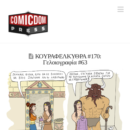
Na
ΚΟΥΡΑΦΕΛΚΥΘΡΑ #170:
Γελοιογραφία #63