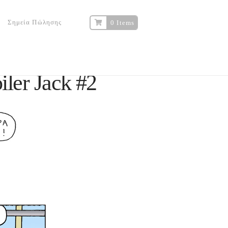
Σημεία Πώλησης
0 Items
er Jack #2