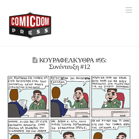
Na
ΚΟΥΡΑΦΕΛΚΥΘΡΑ #95:
Συνέντευξη #12