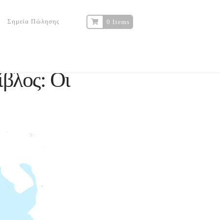
Σημεία Πώλησης
0 Items
λος: Οι