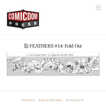
Na
FEATHERS #14: Fold Out
Εκδόσεις
Σημεία Πώλησης
Επικοινωνία