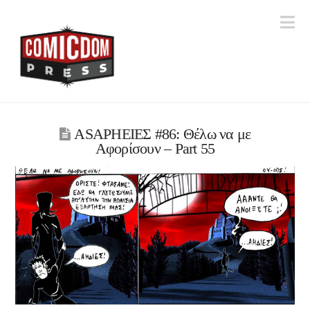
Na
ASAPHΕΙΕΣ #86: Θέλω να με
Αφορίσουν – Part 55