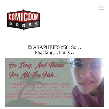
Na
ASAPHEIES #50: So…
F@cking…Long…