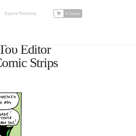
Σημεία Πώλησης
0 Items
ου Editor
Comic Strips