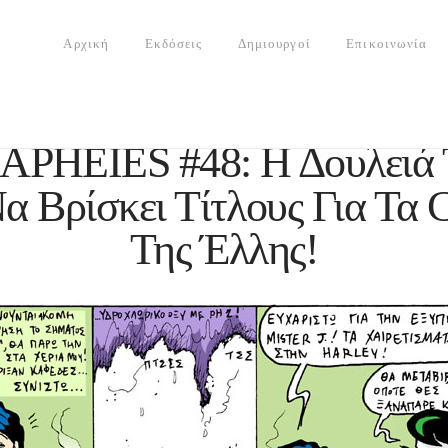
Αρχική
Εκδόσεις
Δημιουργοί
Επικοινωνία
APHEIES #48: Η Δουλειά Τ
α Βρίσκει Τίτλους Για Τα 
Της Έλλης!