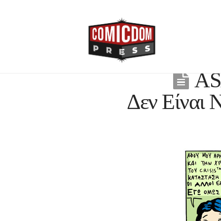
AS
Δεν Είναι Ν