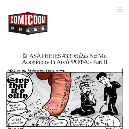
Na
ASAPHEIES #33: Θέλω Nα Mε
Aφορίσουν Γι Αυτό ΨΟΦΑ!- Part IΙ