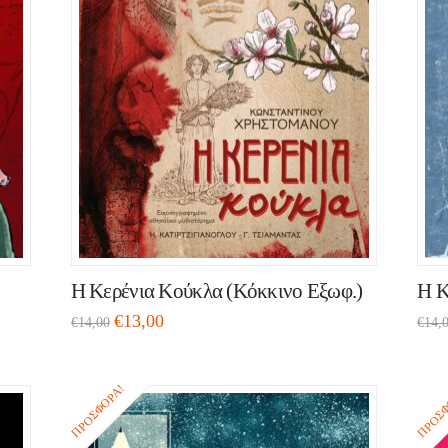
Η Κερένια Κούκλα (Kόκκινο Εξωφ.)
Η Κ
€
13,00
€
14,00
€
14,
ΠΡΟΣΦΟΡΆ!
ΠΡΟΣΦ