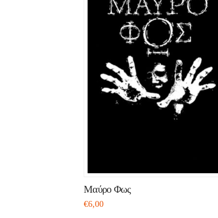
Μαύρο Φως
€
6,00