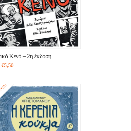
ικό Κενό – 2η έκδοση
€
5,50
0
ΟΡΆ!