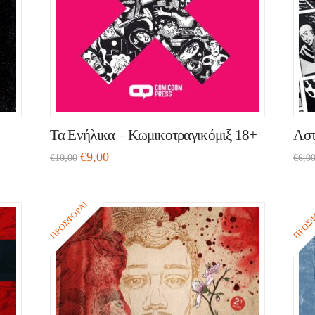
Τα Ενήλικα – Κωμικοτραγικόμιξ 18+
Αστ
€
9,00
€
10,00
€
6,0
ΠΡΟΣΦΟΡΆ!
ΠΡΟΣΦ