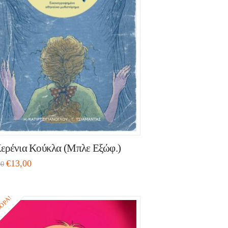
ερένια Κούκλα (Μπλε Εξώφ.)
€
13,00
00
ΟΡΆ!