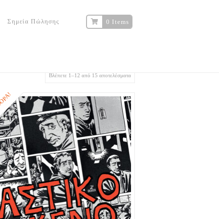
Σημεία Πώλησης
0 Items
Βλέπετε 1–12 από 15 αποτελέσματα
ΟΡΆ!