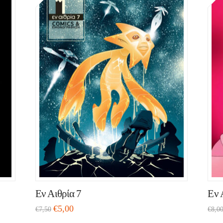
Εν Αιθρία 7
Εν 
€
5,00
€
7,50
€
8,0