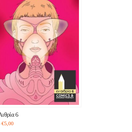
Αιθρία 6
€
5,00
0