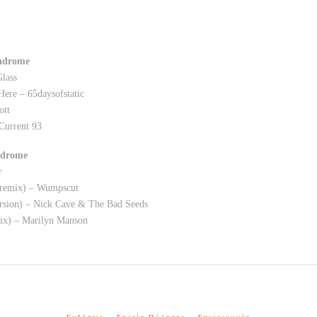
ndrome
lass
ere – 65daysofstatic
ott
 Current 93
ndrome
r
h remix) – Wumpscut
ersion) – Nick Cave & The Bad Seeds
ix) – Marilyn Manson