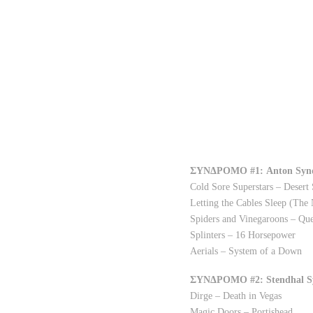
ΣΥΝΔΡΟΜΟ #1: Anton Syn
Cold Sore Superstars – Desert 
Letting the Cables Sleep (Th
Spiders and Vinegaroons – Que
Splinters – 16 Horsepower
Aerials – System of a Down
ΣΥΝΔΡΟΜΟ #2: Stendhal S
Dirge – Death in Vegas
Magic Doors – Portishead