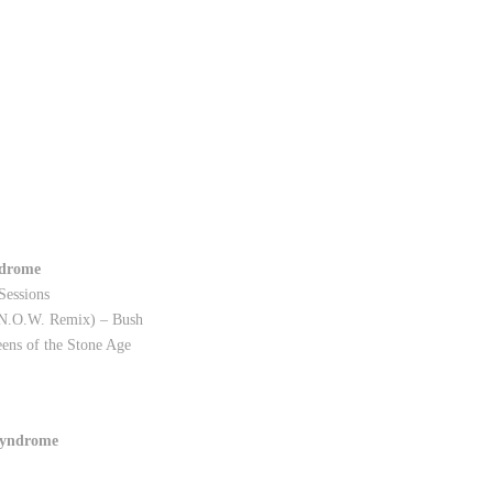
drome
Sessions
e N.O.W. Remix) – Bush
ens of the Stone Age
yndrome