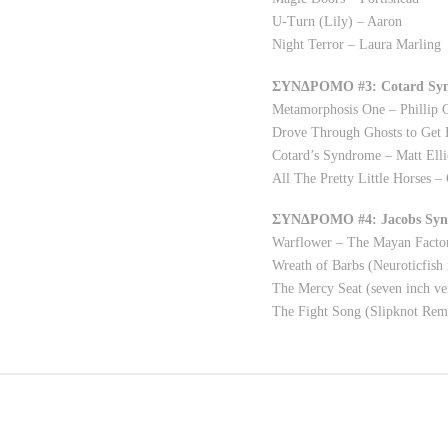
U-Turn (Lily) – Aaron
Night Terror – Laura Marling
ΣΥΝΔΡΟΜΟ #3: Cotard Sy
Metamorphosis One – Phillip G
Drove Through Ghosts to Get H
Cotard’s Syndrome – Matt Elli
All The Pretty Little Horses –
ΣΥΝΔΡΟΜΟ #4: Jacobs Sy
Warflower – The Mayan Facto
Wreath of Barbs (Neuroticfis
The Mercy Seat (seven inch v
The Fight Song (Slipknot Rem