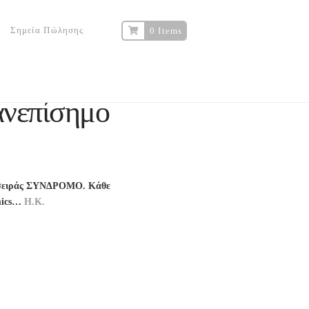
Σημεία Πώλησης
0 Items
νεπίσημο
ης σειράς ΣΥΝΔΡΟΜΟ. Κάθε
omics…
Η.Κ.