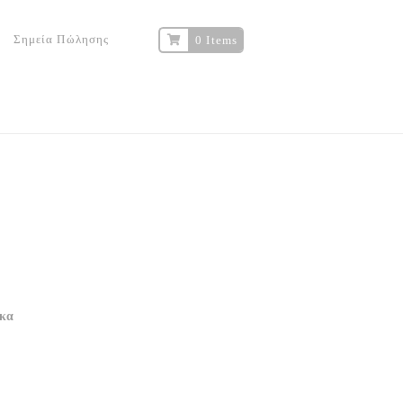
Σημεία Πώλησης
0 Items
όκα