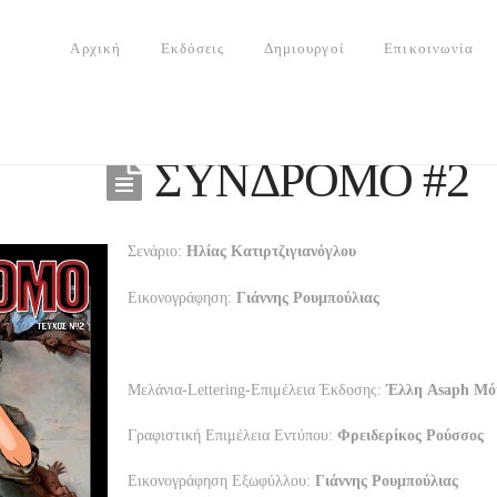
Αρχική
Εκδόσεις
Δημιουργοί
Επικοινωνία
ΣΥΝΔΡΟΜΟ #2
Σενάριο:
Ηλίας Κατιρτζιγιανόγλου
Εικονογράφηση:
Γιάννης Ρουμπούλιας
Μελάνια-Lettering-Επιμέλεια Έκδοσης:
Έλλη Asaph Μ
Γραφιστική Επιμέλεια Εντύπου:
Φρειδερίκος Ρούσσος
Εικονογράφηση Εξωφύλλου:
Γιάννης Ρουμπούλιας