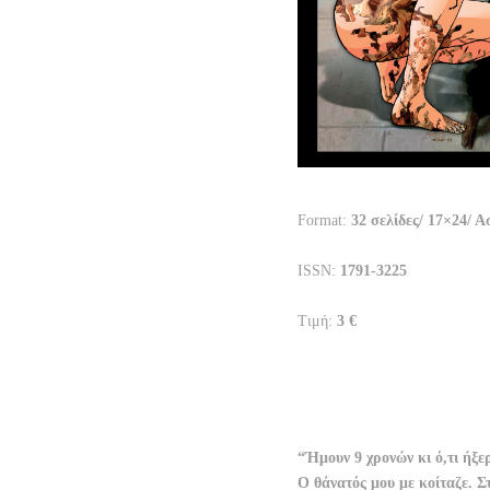
Format:
32 σελίδες/ 17×24/ 
ISSN:
1791-3225
Τιμή:
3 €
“Ήμουν 9 χρονών κι ό,τι ήξε
Ο θάνατός μου με κοίταζε. Σ