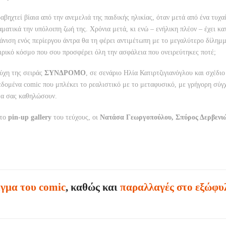
βηχτεί βίαια από την ανεμελιά της παιδικής ηλικίας, όταν μετά από ένα τυχαί
ματικά την υπόλοιπη ζωή της. Χρόνια μετά, κι ενώ – ενήλικη πλέον – έχει κα
φάνιση ενός περίεργου άντρα θα τη φέρει αντιμέτωπη με το μεγαλύτερο δίλημ
ειρικό κόσμο που σου προσφέρει όλη την ασφάλεια που ονειρεύτηκες ποτέ;
ύχη της σειράς
ΣΥΝΔΡΟΜΟ
, σε σενάριο Ηλία Κατιρτζιγιανόγλου και σχέδιο
εδομένα comic που μπλέκει το ρεαλιστικό με το μεταφυσικό, με γρήγορη σύγ
θα σας καθηλώσουν.
στο
pin-up gallery
του τεύχους, οι
Νατάσα Γεωργοπούλου, Σπύρος Δερβενι
ίγμα του comic
, καθώς και
παραλλαγές στο εξώφυ