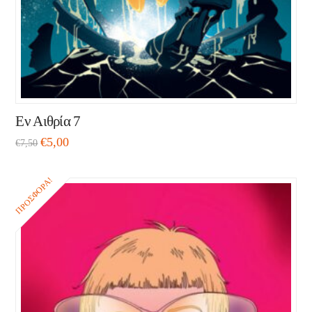
Εν Αιθρία 7
€
5,00
€
7,50
ΠΡΟΣΦΟΡΆ!