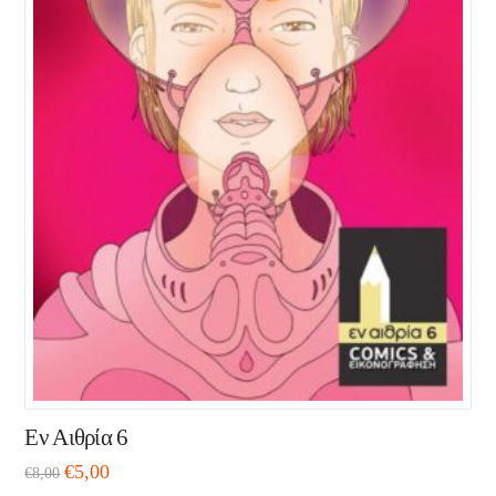
Εν Αιθρία 6
€
5,00
€
8,00