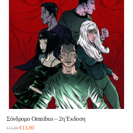
Σύνδρομο Omnibus – 2η Έκδοση
€
13,00
€
15,00