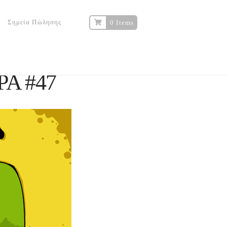
Σημεία Πώλησης
0 Items
Α #47