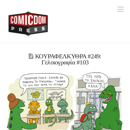
Na
ΚΟΥΡΑΦΕΛΚΥΘΡΑ #249:
Γελοιογραφία #103