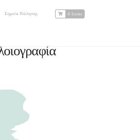
Σημεία Πώλησης
0 Items
οιογραφία