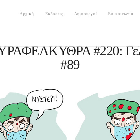
Αρχική
Εκδόσεις
Δημιουργοί
Επικοινωνία
ΥΡΑΦΕΛΚΥΘΡΑ #220: Γελ
#89