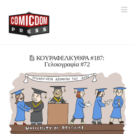
Na
ΚΟΥΡΑΦΕΛΚΥΘΡΑ #187:
Γελοιογραφία #72