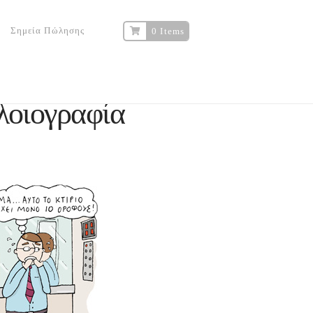
Σημεία Πώλησης
0 Items
οιογραφία