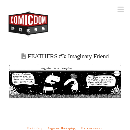
Na
FEATHERS #3: Imaginary Friend
Εκδόσεις
Σημεία Πώλησης
Επικοινωνία