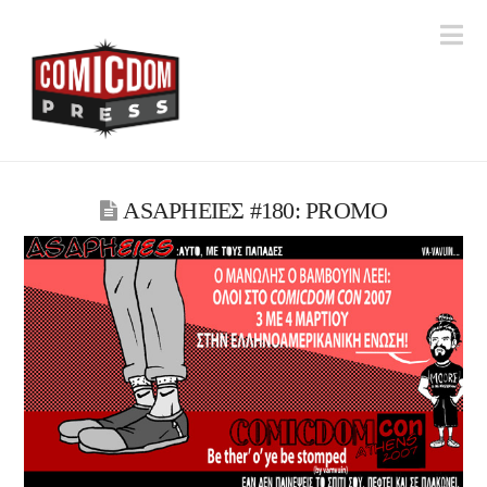
Na
ASAPHΕΙΕΣ #180: PROMO