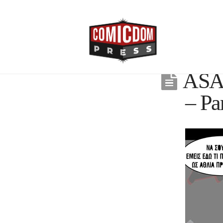
ASAP
– P